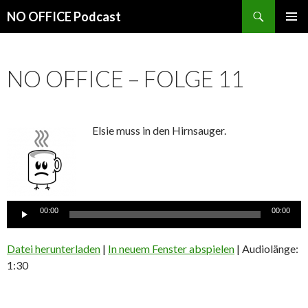
Suchen
NO OFFICE Podcast
SPRINGE
PRIMÄR
ZUM
MENÜ
INHALT
NO OFFICE – FOLGE 11
Elsie muss in den Hirnsauger.
Audio-
Player
00:00
00:00
Datei herunterladen
|
In neuem Fenster abspielen
|
Audiolänge:
1:30