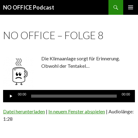
Suchen
NO OFFICE Podcast
SPRINGE
PRIMÄR
ZUM
MENÜ
INHALT
NO OFFICE – FOLGE 8
Die Klimaanlage sorgt für Erinnerung.
Obwohl der Tentakel…
Audio-
Player
00:00
00:00
Datei herunterladen
|
In neuem Fenster abspielen
|
Audiolänge:
1:28