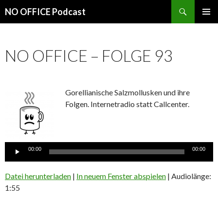
Suchen
NO OFFICE Podcast
SPRINGE
PRIMÄR
ZUM
MENÜ
INHALT
NO OFFICE – FOLGE 93
Gorellianische Salzmollusken und ihre
Folgen. Internetradio statt Callcenter.
Audio-
Player
00:00
00:00
Datei herunterladen
|
In neuem Fenster abspielen
|
Audiolänge:
1:55